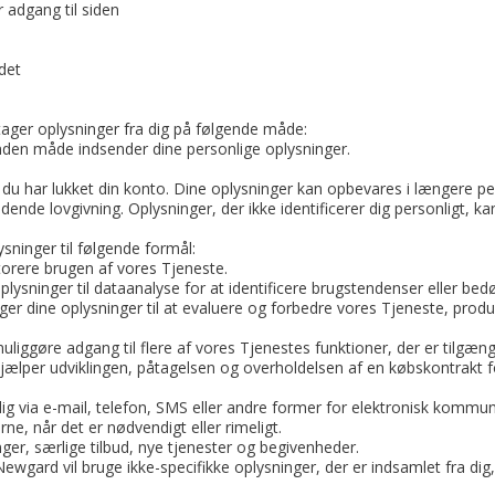
 adgang til siden
det
ger oplysninger fra dig på følgende måde:
anden måde indsender dine personlige oplysninger.
er du har lukket din konto. Dine oplysninger kan opbevares i længere p
ende lovgivning. Oplysninger, der ikke identificerer dig personligt, k
sninger til følgende formål:
orere brugen af vores Tjeneste.
lysninger til dataanalyse for at identificere brugstendenser eller be
ger dine oplysninger til at evaluere og forbedre vores Tjeneste, produ
liggøre adgang til flere af vores Tjenestes funktioner, der er tilgæng
hjælper udviklingen, påtagelsen og overholdelsen af en købskontrakt fo
g via e-mail, telefon, SMS eller andre former for elektronisk kommunik
ne, når det er nødvendigt eller rimeligt.
ger, særlige tilbud, nye tjenester og begivenheder.
wgard vil bruge ikke-specifikke oplysninger, der er indsamlet fra dig