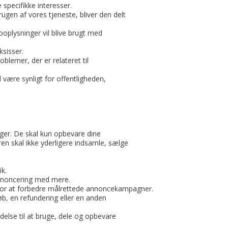
 specifikke interesser.
en af vores tjeneste, bliver den delt
ooplysninger vil blive brugt med
ksisser.
oblemer, der er relateret til
 være synligt for offentligheden,
inger. De skal kun opbevare dine
n skal ikke yderligere indsamle, sælge
k.
 annoncering med mere.
for at forbedre målrettede annoncekampagner.
køb, en refundering eller en anden
delse til at bruge, dele og opbevare