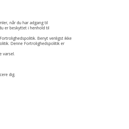
ler, når du har adgang til
u er beskyttet i henhold til
trolighedspolitik. Benyt venligst ikke
itik. Denne Fortrolighedspolitik er
e varsel.
cere dig.