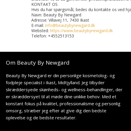
KONTAKT OS
Hvis du har spørgsmål, bedes du kontakte os ved hj
Navn: Beauty By Newgard
Adresse: Villavej 11, 7430 Ikast
E-mail:
info@beautybynewgard.dk
Websted:
https://www.beautybynewgard.dk
Telefon: +4552513153
Om Beauty By Newgard
Beauty By Newgard er din personlige kosmetolog- og
fodpleje specialist i Ikast, Midtjylland. Jeg tilbyder
skræddersyede skønheds- og wellness-behandlinger, der
er skræddersyet til at møde dine unikke behov. Med et
konstant fokus på kvalitet, professionalisme og personlig
omsorg, stræber jeg efter at give dig den bedste
oplevelse og de bedste resultater.