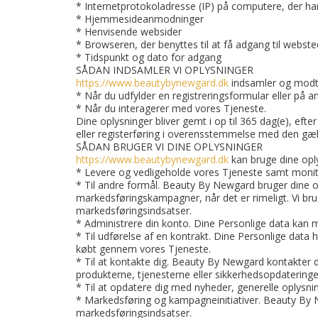
* Internetprotokoladresse (IP) på computere, der har
* Hjemmesideanmodninger
* Henvisende websider
* Browseren, der benyttes til at få adgang til webste
* Tidspunkt og dato for adgang
SÅDAN INDSAMLER VI OPLYSNINGER
https://www.beautybynewgard.dk
indsamler og modta
* Når du udfylder en registreringsformular eller på 
* Når du interagerer med vores Tjeneste.
Dine oplysninger bliver gemt i op til 365 dag(e), eft
eller registerføring i overensstemmelse med den gæld
SÅDAN BRUGER VI DINE OPLYSNINGER
https://www.beautybynewgard.dk
kan bruge dine oply
* Levere og vedligeholde vores Tjeneste samt monit
* Til andre formål. Beauty By Newgard bruger dine op
markedsføringskampagner, når det er rimeligt. Vi bru
markedsføringsindsatser.
* Administrere din konto. Dine Personlige data kan mu
* Til udførelse af en kontrakt. Dine Personlige data 
købt gennem vores Tjeneste.
* Til at kontakte dig. Beauty By Newgard kontakter di
produkterne, tjenesterne eller sikkerhedsopdateringer
* Til at opdatere dig med nyheder, generelle oplysnin
* Markedsføring og kampagneinitiativer. Beauty By Ne
markedsføringsindsatser.