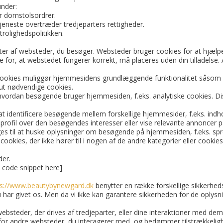
under:
r domstolsordrer.
jeneste overtræder tredjeparters rettigheder.
rolighedspolitikken.
uter af websteder, du besøger. Websteder bruger cookies for at hjælpe
e for, at webstedet fungerer korrekt, må placeres uden din tilladelse.
cookies muliggør hjemmesidens grundlæggende funktionalitet såsom b
ut nødvendige cookies.
hvordan besøgende bruger hjemmesiden, f.eks. analytiske cookies. Diss
at identificere besøgende mellem forskellige hjemmesider, f.eks. ind
 profil over den besøgendes interesser eller vise relevante annoncer
ges til at huske oplysninger om besøgende på hjemmesiden, f.eks. spro
cookies, der ikke hører til i nogen af de andre kategorier eller cookies,
der.
t code snippet here]
ps://www.beautybynewgard.dk
benytter en række forskellige sikkerheds
 har givet os. Men da vi ikke kan garantere sikkerheden for de oplysni
ebsteder, der drives af tredjeparter, eller dine interaktioner med de
 for andre websteder, du interagerer med, og bedømmer tilstrækkeligh