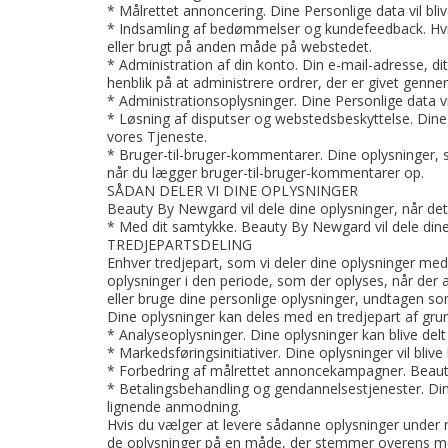
* Målrettet annoncering. Dine Personlige data vil bliv
* Indsamling af bedømmelser og kundefeedback. Hvis 
eller brugt på anden måde på webstedet.
* Administration af din konto. Din e-mail-adresse, d
henblik på at administrere ordrer, der er givet genn
* Administrationsoplysninger. Dine Personlige data vi
* Løsning af disputser og webstedsbeskyttelse. Dine opl
vores Tjeneste.
* Bruger-til-bruger-kommentarer. Dine oplysninger, så
når du lægger bruger-til-bruger-kommentarer op.
SÅDAN DELER VI DINE OPLYSNINGER
Beauty By Newgard vil dele dine oplysninger, når det 
* Med dit samtykke. Beauty By Newgard vil dele dine 
TREDJEPARTSDELING
Enhver tredjepart, som vi deler dine oplysninger med, 
oplysninger i den periode, som der oplyses, når de
eller bruge dine personlige oplysninger, undtagen so
Dine oplysninger kan deles med en tredjepart af gru
* Analyseoplysninger. Dine oplysninger kan blive del
* Markedsføringsinitiativer. Dine oplysninger vil bl
* Forbedring af målrettet annoncekampagner. Beaut
* Betalingsbehandling og gendannelsestjenester. Dine o
lignende anmodning.
Hvis du vælger at levere sådanne oplysninger under re
de oplysninger på en måde, der stemmer overens med