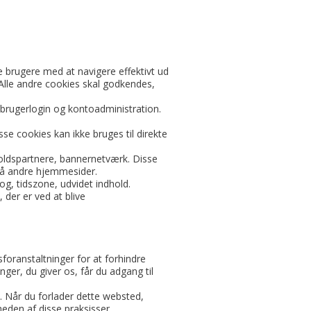
 brugere med at navigere effektivt ud
 Alle andre cookies skal godkendes,
rugerlogin og kontoadministration.
e cookies kan ikke bruges til direkte
holdspartnere, bannernetværk. Disse
 på andre hjemmesider.
g, tidszone, udvidet indhold.
 der er ved at blive
foranstaltninger for at forhindre
nger, du giver os, får du adgang til
m. Når du forlader dette websted,
eden af disse praksisser.