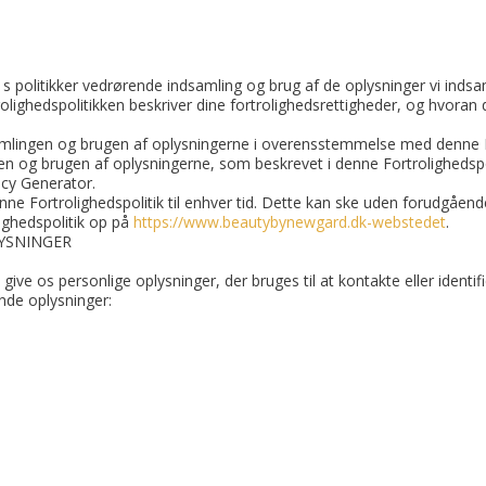
s politikker vedrørende indsamling og brug af de oplysninger vi indsam
olighedspolitikken beskriver dine fortrolighedsrettigheder, og hvoran d
amlingen og brugen af oplysningerne i overensstemmelse med denne For
gen og brugen af oplysningerne, som beskrevet i denne Fortrolighedspol
icy Generator.
nne Fortrolighedspolitik til enhver tid. Dette kan ske uden forudgåend
ighedspolitik op på
https://www.beautybynewgard.dk-webstedet
.
YSNINGER
ive os personlige oplysninger, der bruges til at kontakte eller identifi
nde oplysninger: