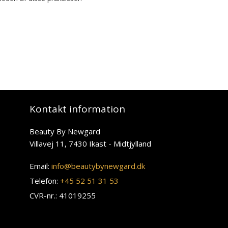
Kontakt information
Beauty By Newgard
Villavej 11, 7430 Ikast - Midtjylland
Email:
info@beautybynewgard.dk
Telefon:
+45 52 51 31 53
CVR-nr.: 41019255