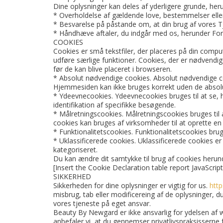
Dine oplysninger kan deles af yderligere grunde, her
* Overholdelse af gældende love, bestemmelser elle
* Besvarelse på påstande om, at din brug af vores T
* Håndhæve aftaler, du indgår med os, herunder Fort
COOKIES
Cookies er små tekstfiler, der placeres på din comp
udføre særlige funktioner. Cookies, der er nødvendig
før de kan blive placeret i browseren.
* Absolut nødvendige cookies. Absolut nødvendige 
Hjemmesiden kan ikke bruges korrekt uden de absol
* Ydeevnecookies. Ydeevnecookies bruges til at se, 
identifikation af specifikke besøgende.
* Målretningscookies. Målretningscookies bruges til 
cookies kan bruges af virksomheder til at oprette en
* Funktionalitetscookies. Funktionalitetscookies bru
* Uklassificerede cookies. Uklassificerede cookies er 
kategoriseret.
Du kan ændre dit samtykke til brug af cookies herun
[Insert the Cookie Declaration table report JavaScrip
SIKKERHED
Sikkerheden for dine oplysninger er vigtig for us.
htt
misbrug, tab eller modificereing af de oplysninger, du
vores tjeneste på eget ansvar.
Beauty By Newgard er ikke ansvarlig for ydelsen af w
anbefaler vi, at du gennemser privatlivspraksisserne