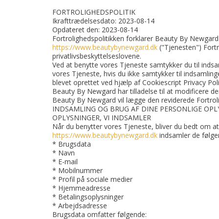
FORTROLIGHEDSPOLITIK
Ikrafttrædelsesdato: 2023-08-14
Opdateret den: 2023-08-14
Fortrolighedspolitikken forklarer Beauty By Newgard 
https://www.beautybynewgard.dk
("Tjenesten") Fortr
privatlivsbeskyttelseslovene.
Ved at benytte vores Tjeneste samtykker du til inds
vores Tjeneste, hvis du ikke samtykker til indsamlin
blevet oprettet ved hjælp af Cookiescript Privacy Pol
Beauty By Newgard har tilladelse til at modificere de
Beauty By Newgard vil lægge den reviderede Fortrol
INDSAMLING OG BRUG AF DINE PERSONLIGE OPL
OPLYSNINGER, VI INDSAMLER
Når du benytter vores Tjeneste, bliver du bedt om at g
https://www.beautybynewgard.dk
indsamler de følge
* Brugsdata
* Navn
* E-mail
* Mobilnummer
* Profil på sociale medier
* Hjemmeadresse
* Betalingsoplysninger
* Arbejdsadresse
Brugsdata omfatter følgende: