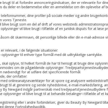
e brugt til at forbedre annonceringsindsatser, der er relevante for dine
du deler en bedømmelse eller en anmeldelse om din oplevelse af brug
it telefonnummer, dine profiler på sociale medier og andre brugerkont
em vores Tjeneste.
l blive brugt som en del af drift af vores websteds administrationspra
ysninger vil blive brugt i tilfælde af en juridisk disputs for at løse pr
som dit skærmnavn, dit personlige billede eller din e-mail-adresse vil
er relevant, i de følgende situationer:
oplysninger til enhver type formål med dit udtrykkelige samtykke.
skal oplyse, til hvilket formål de har til hensigt at bruge dine oplysn
r anmodes om de pågældende oplysninger. Tredjepartstjenesteudbydere
m nødvendigt for at udføre det specificerede formål.
nde, der omfatter:
t med onlineanalyseværktøjer for at spore og analysere webstedstraffi
ive brugt til at generere og sende nyhedsbreve, e-mail-markedsføring,
y By Newgard indgår partnerskab med tredjepartstjenesteudbydere 
plysninger vil blive brugt til at behandle betalinger i tilfælde af et 
gistrering eller i andre forbindelser, giver du Beauty By Newgard tilla
 denne Fortrolighedspolitik.