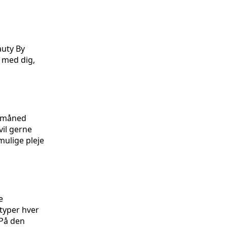
auty By
d med dig,
r måned
vil gerne
mulige pleje
e
styper hver
 På den