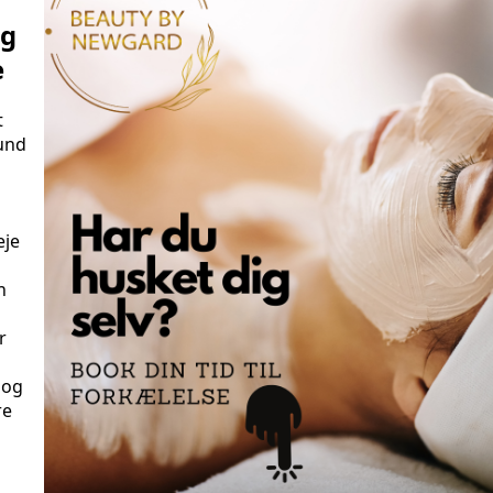
og
e
t
und
eje
n
r
 og
re