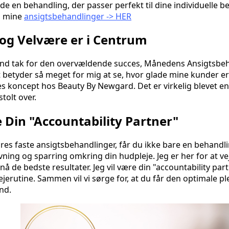
de en behandling, der passer perfekt til dine individuelle 
m mine
ansigtsbehandlinger -> HER
og Velvære er i Centrum
usind tak for den overvældende succes, Månedens Ansigtsbe
t betyder så meget for mig at se, hvor glade mine kunder er
es koncept hos Beauty By Newgard. Det er virkelig blevet en
stolt over.
 Din "Accountability Partner"
res faste ansigtsbehandlinger, får du ikke bare en behandli
ning og sparring omkring din hudpleje. Jeg er her for at ve
å de bedste resultater. Jeg vil være din "accountability par
ejerutine. Sammen vil vi sørge for, at du får den optimale plej
nd.