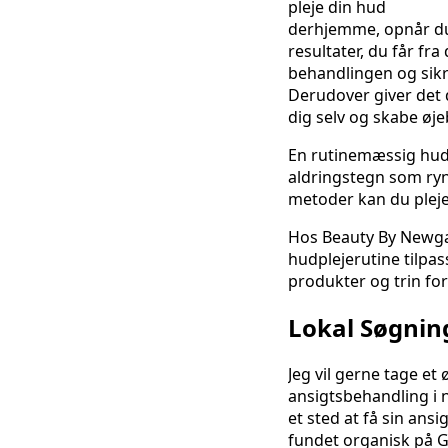
pleje din hud
derhjemme, opnår du 
resultater, du får fr
behandlingen og sikr
Derudover giver det 
dig selv og skabe øje
En rutinemæssig hud
aldringstegn som rynk
metoder kan du pleje
Hos Beauty By Newga
hudplejerutine tilpas
produkter og trin for
Lokal Søgnin
Jeg vil gerne tage et 
ansigtsbehandling i 
et sted at få sin ans
fundet organisk på G