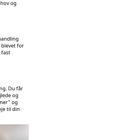
behov og
handling
 blevet for
 fast
ng. Du får
jlede og
tner" og
e til din