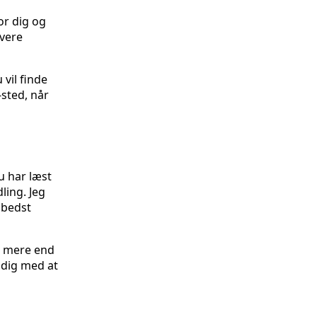
or dig og
evere
 vil finde
-sted, når
u har læst
ing. Jeg
 bedst
u mere end
 dig med at