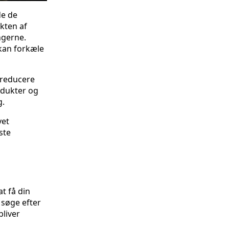
de de
ekten af
ngerne.
 kan forkæle
 reducere
odukter og
g.
yet
ste
at få din
søge efter
bliver