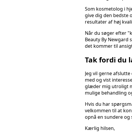
Som kosmetolog i hjer
give dig den bedste op
resultater af høj kva
Når du søger efter "k
Beauty By Newgard som
det kommer til ansig
Tak fordi du 
Jeg vil gerne afslutt
med og vist interess
glæder mig utroligt m
mulige behandling og
Hvis du har spørgsmå
velkommen til at kont
opnå en sundere og 
Kærlig hilsen,