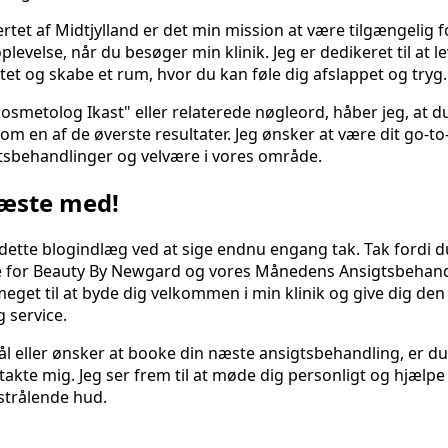
tet af Midtjylland er det min mission at være tilgængelig f
levelse, når du besøger min klinik. Jeg er dedikeret til at l
litet og skabe et rum, hvor du kan føle dig afslappet og tryg.
osmetolog Ikast" eller relaterede nøgleord, håber jeg, at du
 en af de øverste resultater. Jeg ønsker at være dit go-to
tsbehandlinger og velvære i vores område.
læste med!
e dette blogindlæg ved at sige endnu engang tak. Tak fordi d
e for Beauty By Newgard og vores Månedens Ansigtsbehandl
eget til at byde dig velkommen i min klinik og give dig den
 service.
l eller ønsker at booke din næste ansigtsbehandling, er d
akte mig. Jeg ser frem til at møde dig personligt og hjælpe
strålende hud.