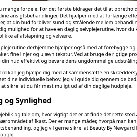
mange fordele. For det første bidrager det til at oprethol
a dine ansigtsbehandlinger. Det hjælper med at forlænge eff
er, at din hud forbliver sund og strålende mellem behandli
dig mulighed for at have en daglig selvplejerutine, hvor du
blikke af afslapning og velvære.
plejerutine derhjemme hjælper også med at forebygge og
er, fine linjer og ujævn tekstur. Ved at bruge de rigtige pr
 din hud effektivt og bevare dens ungdommelige udstrålin
rd kan jeg hjælpe dig med at sammensætte en skrædders
set dine individuelle behov. Jeg vil guide dig gennem de bed
 at sikre, at du får mest muligt ud af din daglige hudpleje.
g og Synlighed
øjeblik og tale om, hvor vigtigt det er at finde det rette sted 
nærområdet af Ikast. Der er mange måder, hvorpå man kan 
igtsbehandling, og jeg vil gerne sikre, at Beauty By Newgard 
oogle.