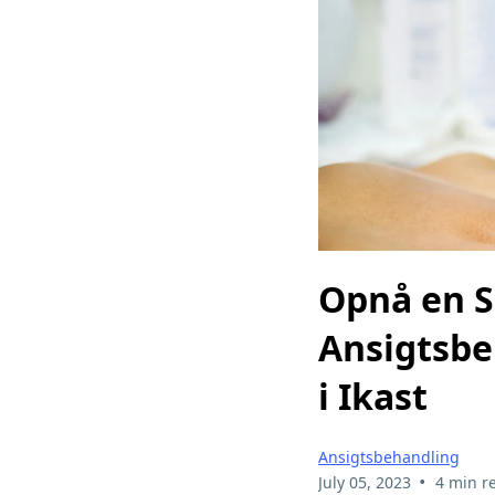
Opnå en 
Ansigtsbe
i Ikast
Ansigtsbehandling
•
July 05, 2023
4 min r